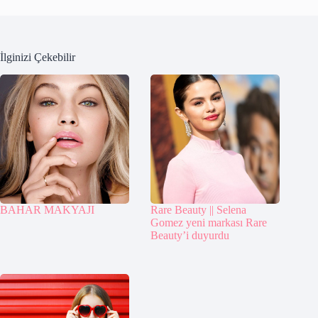
İlginizi Çekebilir
BAHAR MAKYAJI
Rare Beauty || Selena
Gomez yeni markası Rare
Beauty’i duyurdu