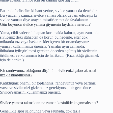
olmayacaktır. Sivilce için bir bandaj gibi düşünün.
Bu arada belirtelim ki bant yerine, sivilce yaması da denebilir.
Bu yüzden yazımıza sivilce yaması olarak devam edeceğiz ki
sivilce yaması diye arayan misafirlerimiz de faydalansın.
Gün boyunca sivilce yaması giymenin faydaları nelerdir?
Yama, cildi sadece iltihaptan korumakla kalmaz, aynı zamanda
sivilceniz deki iltihaptan da korur, bu nedenle, eğer çok
miktarda toz veya başka riskler içeren bir ortamdaysanız
yamayı kullanmanızı öneririz. Yamalar aynı zamanda,
iltihabını iyileştirilmesi gereken önceden açılmış bir sivilcenin
örtülmesi ve korunması için de harikadır. (Kızarıklığı gizlemek
için de harika.)
Bir randevunuz olduğunu düşünün- sivilcenizi çabucak nasıl
uzaklaştırabilirsiniz?
Katıldığınız önemli bir toplantınız, randevunuz veya partiniz
varsa ve sivilcenizi gizlemeniz gerekiyorsa, bir gece önce
SivilceYamasını kullanmanızı öneririz.
Sivilce yaması takmaktan ne zaman kesinlikle kaçınmalısınız?
Genellikle spor salonunda veya saunada, çok fazla