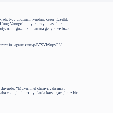
dı. Pop yıldızının kendini, cesur güzellik
ı Hung Vanngo’nun yardımıyla pastellerden
uty, nadir güzellik anlamına geliyor ve bizce
//www.instagram.com/p/B7SVb9npsC3/
iye duyurdu. “Mükemmel olmaya çalışmayı
daha çok günlük makyajlarda karşılaşacağımız bir