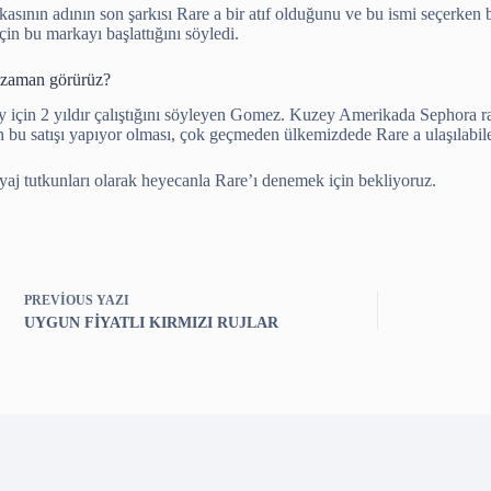
kasının adının son şarkısı Rare a bir atıf olduğunu ve bu ismi seçerken 
in bu markayı başlattığını söyledi.
ezaman görürüz?
 için 2 yıldır çalıştığını söyleyen Gomez. Kuzey Amerikada Sephora raf
 bu satışı yapıyor olması, çok geçmeden ülkemizdede Rare a ulaşılabile
aj tutkunları olarak heyecanla Rare’ı denemek için bekliyoruz.
PREVIOUS
YAZI
UYGUN FİYATLI KIRMIZI RUJLAR