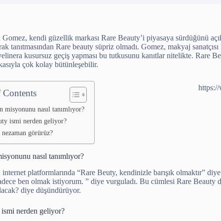
Gomez, kendi güzellik markası Rare Beauty’i piyasaya sürdüğünü açıkla
rak tanıtmasından Rare beauty süpriz olmadı. Gomez, makyaj sanatçıs
elinera kusursuz geçiş yapması bu tutkusunu kanıtlar nitelikte. Rare Be
asıyla çok kolay bütünleşebilir.
https:
f Contents
n misyonunu nasıl tanımlıyor?
ty ismi nerden geliyor?
a nezaman görürüz?
isyonunu nasıl tanımlıyor?
internet platformlarında “Rare Beuty, kendinizle barışık olmaktır” d
adece ben olmak istiyorum. ” diye vurguladı. Bu cümlesi Rare Beauty 
lacak? diye düşündürüyor.
ismi nerden geliyor?