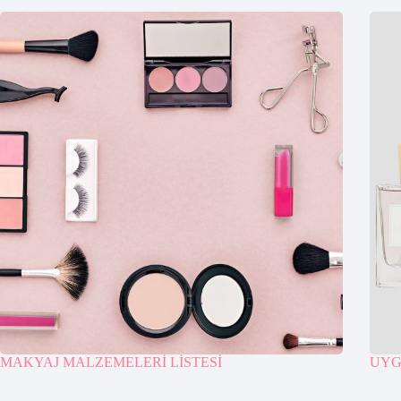
MAKYAJ MALZEMELERİ LİSTESİ
UYG