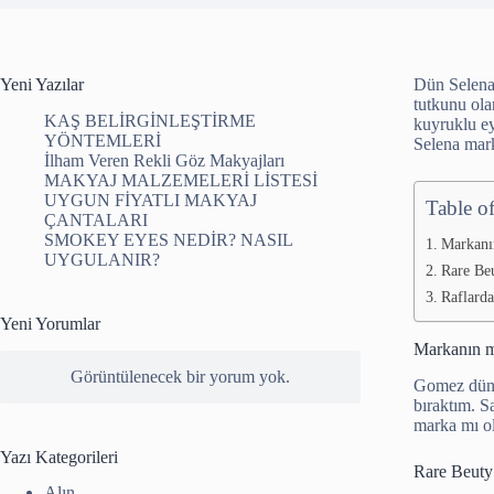
Yeni Yazılar
Dün Selena 
tutkunu ola
KAŞ BELİRGİNLEŞTİRME
kuyruklu ey
YÖNTEMLERİ
Selena mark
İlham Veren Rekli Göz Makyajları
MAKYAJ MALZEMELERİ LİSTESİ
UYGUN FİYATLI MAKYAJ
Table o
ÇANTALARI
SMOKEY EYES NEDİR? NASIL
Markanı
UYGULANIR?
Rare Beu
Raflard
Yeni Yorumlar
Markanın m
Görüntülenecek bir yorum yok.
Gomez dün 
bıraktım. S
marka mı o
Yazı Kategorileri
Rare Beuty 
Alın