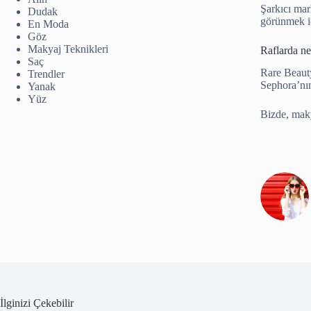
Şarkıcı mar
Dudak
görünmek iç
En Moda
Göz
Makyaj Teknikleri
Raflarda n
Saç
Rare Beauty
Trendler
Sephora’nın
Yanak
Yüz
Bizde, maky
İlginizi Çekebilir