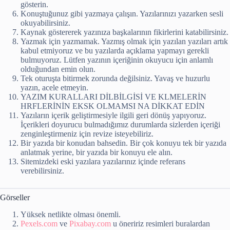
gösterin.
Konuştuğunuz gibi yazmaya çalışın. Yazılarınızı yazarken sesli
okuyabilirsiniz.
Kaynak göstererek yazınıza başkalarının fikirlerini katabilirsiniz.
Yazmak için yazmamak. Yazmış olmak için yazılan yazıları artık
kabul etmiyoruz ve bu yazılarda açıklama yapmayı gerekli
bulmuyoruz. Lütfen yazının içeriğinin okuyucu için anlamlı
olduğundan emin olun.
Tek oturuşta bitirmek zorunda değilsiniz. Yavaş ve huzurlu
yazın, acele etmeyin.
YAZIM KURALLARI DİLBİLGİSİ VE KLMELERİN
HRFLERİNİN EKSK OLMAMSI NA DİKKAT EDİN
Yazıların içerik geliştirmesiyle ilgili geri dönüş yapıyoruz.
İçerikleri doyurucu bulmadığımız durumlarda sizlerden içeriği
zenginleştirmeniz için revize isteyebiliriz.
Bir yazıda bir konudan bahsedin. Bir çok konuyu tek bir yazıda
anlatmak yerine, bir yazıda bir konuyu ele alın.
Sitemizdeki eski yazılara yazılarınız içinde referans
verebilirsiniz.
Görseller
Yüksek netlikte olması önemli.
Pexels.com
ve
Pixabay.com
u öneririz resimleri buralardan