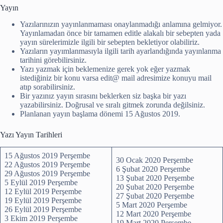
Yayın
Yazılarınızın yayınlanmaması onaylanmadığı anlamına gelmiyor.
Yayınlamadan önce bir tamamen editle alakalı bir sebepten yada
yayın sürelerimizle ilgili bir sebepten bekletiyor olabiliriz.
Yazıların yayımlanmasıyla ilgili tarih ayarlandığında yayınlanma
tarihini görebilirsiniz.
Yazı yazmak için beklemenize gerek yok eğer yazmak
istediğiniz bir konu varsa edit@ mail adresimize konuyu mail
atıp sorabilirsiniz.
Bir yazınız yayın sırasını beklerken siz başka bir yazı
yazabilirsiniz. Doğrusal ve sıralı gitmek zorunda değilsiniz.
Planlanan yayın başlama dönemi 15 Ağustos 2019.
Yazı Yayın Tarihleri
15 Ağustos 2019 Perşembe
30 Ocak 2020 Perşembe
22 Ağustos 2019 Perşembe
6 Şubat 2020 Perşembe
29 Ağustos 2019 Perşembe
13 Şubat 2020 Perşembe
5 Eylül 2019 Perşembe
20 Şubat 2020 Perşembe
12 Eylül 2019 Perşembe
27 Şubat 2020 Perşembe
19 Eylül 2019 Perşembe
5 Mart 2020 Perşembe
26 Eylül 2019 Perşembe
12 Mart 2020 Perşembe
3 Ekim 2019 Perşembe
19 Mart 2020 Perşembe