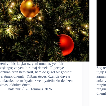
Yeni yıl hiç kuşkusuz yeni umutlar, yeni bir
başlangıç ve yeni bir imaj demek. O geceye
Saç re
hazırlanırken hem zarif, hem de güzel bir görüntü
uyup 
yaratmak önemli. Yılbaşı gecesi özel bir davete
zaman 
katılacaksınız makyajınız ve kıyafetinizin de özenli
anlatı
olması oldukça önemli.…
rengin
hale nur
26 Temmuz 2026
rengin
öneml