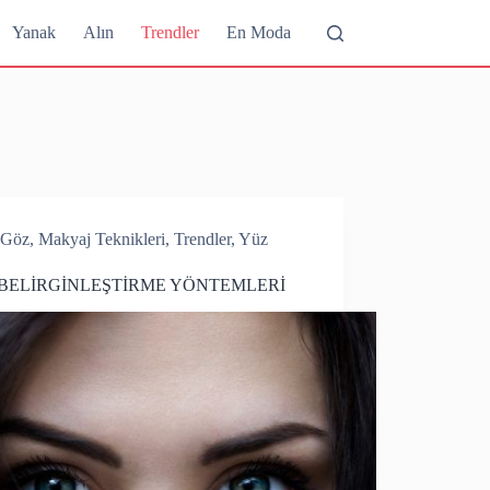
Yanak
Alın
Trendler
En Moda
Göz
,
Makyaj Teknikleri
,
Trendler
,
Yüz
BELİRGİNLEŞTİRME YÖNTEMLERİ