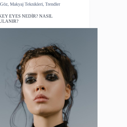
Göz
,
Makyaj Teknikleri
,
Trendler
EY EYES NEDİR? NASIL
ULANIR?