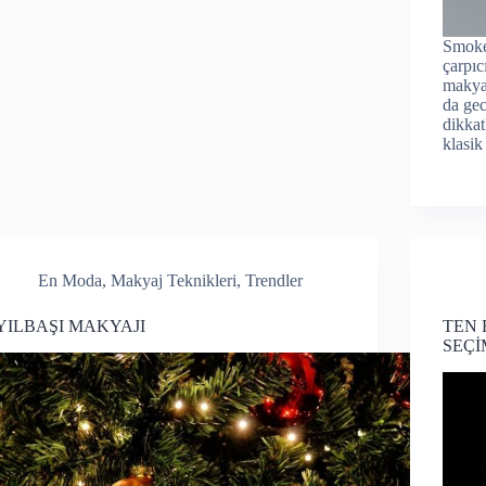
Smoke
çarpıc
makya
da gec
dikkat
klasik
En Moda
,
Makyaj Teknikleri
,
Trendler
YILBAŞI MAKYAJI
TEN 
SEÇİ