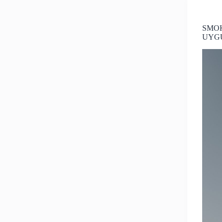
SMOK
UYG