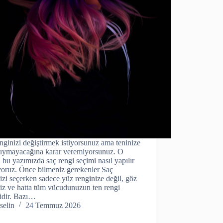
nginizi değiştirmek istiyorsunuz ama teninize
uymayacağına karar veremiyorsunuz. O
bu yazımızda saç rengi seçimi nasıl yapılır
yoruz. Önce bilmeniz gerekenler Saç
izi seçerken sadece yüz renginize değil, göz
iz ve hatta tüm vücudunuzun ten rengi
idir. Bazı…
selin
24 Temmuz 2026