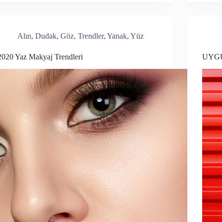
Alın
,
Dudak
,
Göz
,
Trendler
,
Yanak
,
Yüz
2020 Yaz Makyaj Trendleri
UYGU