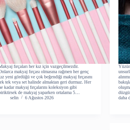
Makyaj fırçaları her kız için vazgeçilmezdir.
Yüzün
Onlarca makyaj fırçası olmasına rağmen her genç
unsurl
kız yeni gördüğü ve çok beğendiği makyaj fırçasını
alınmı
tek tek veya set halinde almaktan geri durmaz. Her
bakışl
ne kadar makyaj fırçalarını koleksiyon gibi
oluşma
biriktirsek de makyaj yaparken ortalama 5…
düzgün
selin
6 Ağustos 2026
daha 