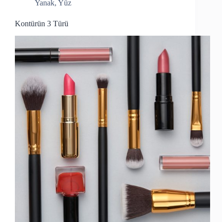
Yanak
,
Yüz
Kontürün 3 Türü